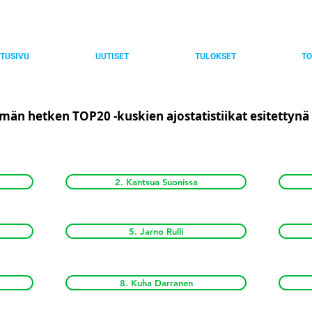
TUSIVU
UUTISET
TULOKSET
TO
 tämän hetken TOP20 -kuskien ajostatistiikat esitetty
2. Kantsua Suonissa
5. Jarno Rulli
8. Kuha Darranen