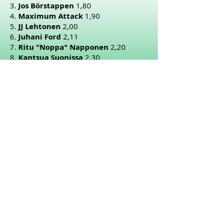
3.
Jos Börstappen
1,80
4.
Maximum Attack
1,90
5.
JJ Lehtonen
2,00
6.
Juhani Ford
2,11
7.
Ritu "Noppa" Napponen
2,20
8.
Kantsua Suonissa
2,30
9.
Louise Drunken-Walker
2,50
10.
Juan-Carlo Pirifella
2,60
11.
Tökö Booseberg
2,70
12.
Kuha Darranen
3,00
13.
Lirin Putkutus
3,20
14.
Toivo Niitto
3,50
15.
Tarja de Pulveri
3,60
16.
Lee Gooman
3,80
17.
Tatjana Tussunova
4,00
18.
Toni Kaardinaalimaisteri
4,20
19.
Mauno McRae
25,00
20.
Lawrence Boss-Mäkine
25,00