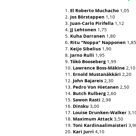
1.
El Roberto Muchacho
1,05
2.
Jos Börstappen
1,10
3.
Juan-Carlo Pirifella
1,12
4.
JJ Lehtonen
1,75
5.
Kuha Darranen
1,80
6.
Ritu "Noppa" Napponen
1,8
7.
Keijo Sibelius
1,90
8.
Jarno Rulli
1,95
9.
Tökö Booseberg
1,99
10.
Lawrence Boss-Mäkine
2,10
11.
Ernold Mustanäkkäri
2,20
12.
John Bajareis
2,30
13.
Pedro Von Hietanen
2,50
14.
Butch Rulberg
2,60
15.
Sawon Rasti
2,98
16.
Dinsku
3,00
17.
Louise Drunken-Walker
3,1
18.
Maximum Attack
3,50
19.
Toni Kardinaalimaisteri
3,9
20.
Kari Jurri
4,10