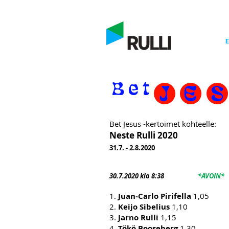
E
Bet Jesus -kertoimet kohteelle:
Neste Rulli 2020
31.7. - 2.8.2020
30.7
.2020 klo 8:38
*AVOIN*
1.
Juan-Carlo Pirifella
1,05
2.
Keijo Sibelius
1,10
3.
Jarno Rulli
1,15
4.
Tökö Booseberg
1,30