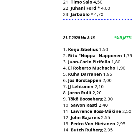
21.
Timo Salo
4,50
22.
Juhani Ford
* 4,60
23.
Jarbablo
* 4,70
21.7
.2020 klo 8:16
*SULJETT
1.
Keijo Sibelius
1,50
2.
Ritu "Noppa" Napponen
1,7
3.
Juan-Carlo Pirifella
1,80
4.
El Roberto Muchacho
1,90
5.
Kuha Darranen
1,95
6.
Jos Börstappen
2,00
7.
JJ Lehtonen
2,10
8.
Jarno Rulli
2,20
9.
Tökö Booseberg
2,30
10.
Sawon Rasti
2,40
11.
Lawrence Boss-Mäkine
2,50
12.
John Bajareis
2,55
13.
Pedro Von Hietanen
2,95
14.
Butch Rulberg
2,95