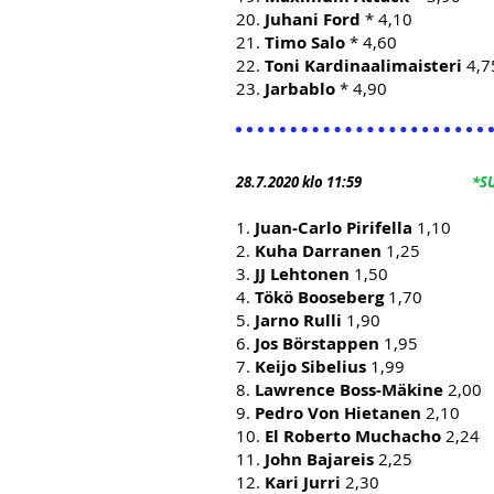
20.
Juhani Ford
* 4,10
21.
Timo Salo
* 4,60
22.
Toni Kardinaalimaisteri
4,7
23.
Jarbablo
* 4,90
28.7.2020 klo 11:59
*S
1.
Juan-Carlo Pirifella
1,10
2.
Kuha Darranen
1,25
3.
JJ Lehtonen
1,50
4.
Tökö Booseberg
1,70
5.
Jarno Rulli
1,90
6.
Jos Börstappen
1,95
7.
Keijo Sibelius
1,99
8.
Lawrence Boss-Mäkine
2,00
9.
Pedro Von Hietanen
2,10
10.
El Roberto Muchacho
2,24
11.
John Bajareis
2,25
12.
Kari Jurri
2,30