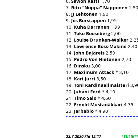
6.
Sawon Rasti
1,70
7.
Ritu "Noppa" Napponen
1,8
8.
JJ Lehtonen
1,90
9.
Jos Börstappen
1,95
10.
Kuha Darranen
1,99
11.
Tökö Booseberg
2,00
12.
Louise Drunken-Walker
2,2
13.
Lawrence Boss-Mäkine
2,40
14.
John Bajareis
2,50
15.
Pedro Von Hietanen
2
,70
16.
Dinsku
3,00
17.
Maximum Attack
* 3,10
18.
Kari Jurri
3,50
19.
Toni Kardinaalimaisteri
3,9
20.
Juhani Ford
* 4,10
21.
Timo Salo
* 4,60
22.
Ernold Mustanäkkäri
4,75
23.
Jarbablo
* 4,90
23.7
.2020 klo 15:17
*SULJET