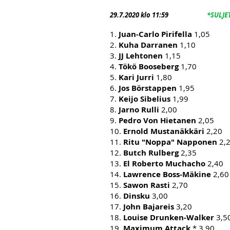
29.7.2020 klo 11:59
*SULJE
1.
Juan-Carlo Pirifella
1,05
2.
Kuha Darranen
1,10
3.
JJ Lehtonen
1,15
4.
Tökö Booseberg
1,70
5.
Kari Jurri
1,80
6.
Jos Börstappen
1,95
7.
Keijo Sibelius
1,99
8.
Jarno Rulli
2,00
9.
Pedro Von Hietanen
2,05
10.
Ernold Mustanäkkäri
2,20
11.
Ritu "Noppa" Napponen
2,
12.
Butch Rulberg
2,35
13.
El Roberto Muchacho
2,40
14.
Lawrence Boss-Mäkine
2,60
15.
Sawon Rasti
2,70
16.
Dinsku
3,00
17.
John Bajareis
3,20
18.
Louise Drunken-Walker
3,5
19.
Maximum Attack
* 3,90