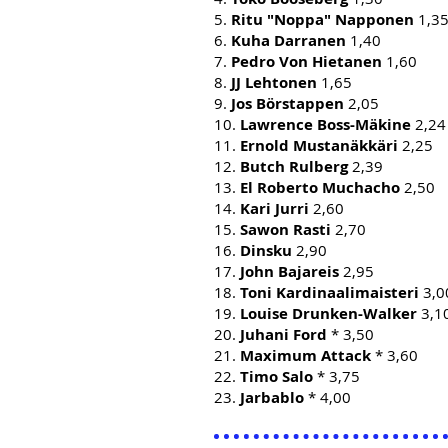
5.
Ritu "Noppa" Napponen
1,3
6.
Kuha Darranen
1,40
7.
Pedro Von Hietanen
1,60
8.
JJ Lehtonen
1,65
9.
Jos Börstappen
2,05
10.
Lawrence Boss-Mäkine
2,24
11.
Ernold Mustanäkkäri
2,25
12.
Butch Rulberg
2,39
13.
El Roberto Muchacho
2,50
14.
Kari Jurri
2,60
15.
Sawon Rasti
2,70
16.
Dinsku
2,90
17.
John Bajareis
2,95
18.
Toni Kardinaalimaisteri
3,0
19.
Louise Drunken-Walker
3,1
20.
Juhani Ford
* 3,50
21.
Maximum Attack
* 3,60
22.
Timo Salo
* 3,75
23.
Jarbablo
* 4,00